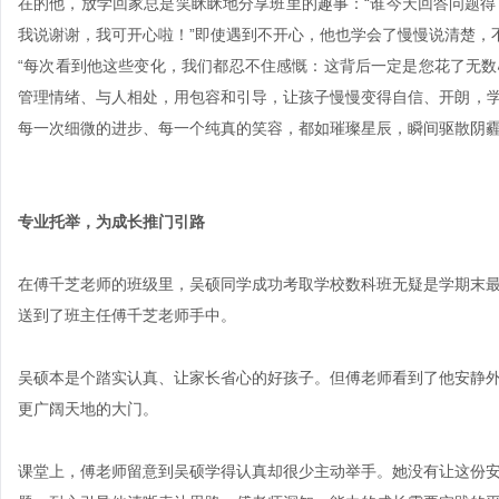
在的他，放学回家总是笑眯眯地分享班里的趣事：“谁今天回答问题得了
我说谢谢，我可开心啦！”即使遇到不开心，他也学会了慢慢说清楚，不
“每次看到他这些变化，我们都忍不住感慨：这背后一定是您花了无数
管理情绪、与人相处，用包容和引导，让孩子慢慢变得自信、开朗，学
每一次细微的进步、每一个纯真的笑容，都如璀璨星辰，瞬间驱散阴霾
专业托举，为成长推门引路
在傅千芝老师的班级里，吴硕同学成功考取学校数科班无疑是学期末
送到了班主任傅千芝老师手中。
吴硕本是个踏实认真、让家长省心的好孩子。但傅老师看到了他安静
更广阔天地的大门。
课堂上，傅老师留意到吴硕学得认真却很少主动举手。她没有让这份