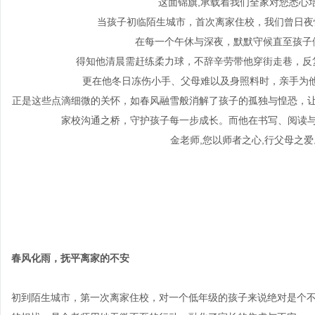
这面锦旗,承载着我们全家对您悉心
当孩子初临陌生城市，首次离家住校，我们曾日夜
在每一个午休与深夜，默默守候直至孩子
得知他清晨需赶练柔力球，不辞辛劳带他穿街走巷，反
更在他冬日冻伤小手、父母难以及身照料时，亲手为
正是这些点滴细微的关怀，如春风融雪般消解了孩子的孤独与惶恐，让
家校沟通之桥，守护孩子每一步成长。而他在书写、阅读与
金老师,您以师者之心,行父母之爱
春风化雨，抚平离家的不安
初到陌生城市，第一次离家住校，对一个低年级的孩子来说绝对是个