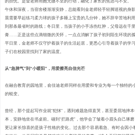
的担忧。是金老师用她无微不至的行动，融化了家长的焦虑与不安。
午休和深夜，当宿舍楼渐渐安静，总能看到金老师轻手轻脚巡视的身
晨需要早起练习柔力球的孩子多睡上宝贵的几分钟，她不辞辛苦地利
到那条最省时的路线；冬日里，当孩子的小手冻伤红肿，父母远在千
膏……正是这些点滴细微的关怀，一点点消解了孩子初到陌生环境的
平日里，金老师不仅守护着孩子的生活起居，更悉心引导着孩子的学习习
子们在校园里找到了家的温度。
从
“
急脾气
”
到
“
小暖阳
”，
用爱擦亮自信
光芒
在融合教育的园地里，俞佳迪老师同样在用爱和专业为每一个独特的
的蜕变。
曾经，那个提起写作业就“犯怵”，遇到难题急得直哭，甚至委屈地摔本
本，安静地坐在书桌前。碰到“拦路虎”，他学会了皱着小眉头自己琢
更让家长惊喜的是孩子性格的变化。过去那个容易着急、有时会因小事