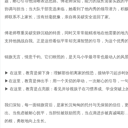
题，耐心引导他清晰表达思路。傅老师深知，能力的成长需要实践的
协调与担当；当大队干部竞选来临，她看到了他内秀的领导潜力，积
师联系不上家长，没有丝毫犹豫，亲自将吴硕安全送回了家。
傅老师尊重吴硕安静沉稳的特质，同时又常常能精准地在他需要的地方“
支持他挑战自我。正是这些看似平常却充满智慧的引导，为这个优秀
锦旗无言，情意千钧。它们映照的，是天马小学最寻常也最动人的风
▶ 在这里，教育是俯下身：理解那份初离家的惶恐，接纳学习起步时
▶在这里，教育是伸出手：用一个关切的举动，一次耐心的引导，一
▶ 在这里，教育是点亮眼：看见并珍视孩子在习惯养成、学业突破上
我们深知，每一面锦旗背后，是家长沉甸甸的托付与无保留的信任，
出。当焦虑被耐心抚平，当胆怯被鼓励照亮，当点滴进步被真诚喝彩
的根，勇敢地向上生长。