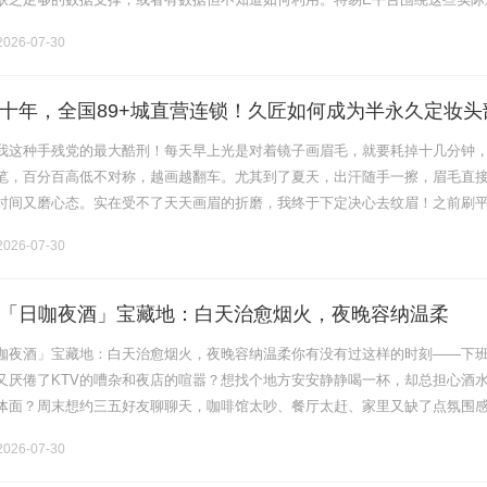
和AI能力，将海量贸易数据转化为可操作的洞察，帮助业务员在客户开发过程
026-07-30
十年，全国89+城直营连锁！久匠如何成为半永久定妆头
我这种手残党的最大酷刑！每天早上光是对着镜子画眉毛，就要耗掉十几分钟
笔，百分百高低不对称，越画越翻车。尤其到了夏天，出汗随手一擦，眉毛直
时间又磨心态。实在受不了天天画眉的折磨，我终于下定决心去纹眉！之前刷
9超低价纹眉，看着成品效果超心动，差点直接冲动下单。但仔细做了超多功课才发
026-07-30
「日咖夜酒」宝藏地：白天治愈烟火，夜晚容纳温柔
咖夜酒」宝藏地：白天治愈烟火，夜晚容纳温柔你有没有过这样的时刻——下
又厌倦了KTV的嘈杂和夜店的喧嚣？想找个地方安安静静喝一杯，却总担心酒
体面？周末想约三五好友聊聊天，咖啡馆太吵、餐厅太赶、家里又缺了点氛围
的"第三空间"其实一直都在，只是你还没发现。樽Club，坐落高新大都荟商
026-07-30