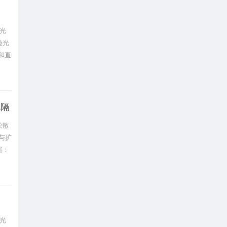
光
验光
和直
规隔
松散
与扩
层：
光