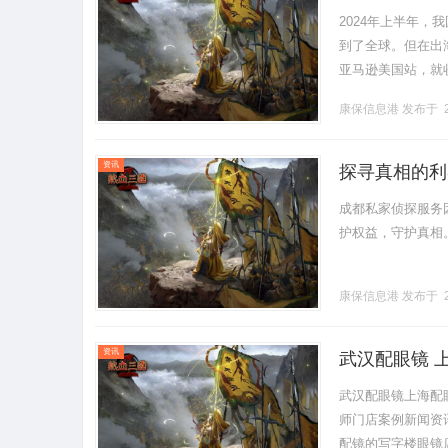
2024年上半年，
到了全球。但在出
亚马逊美国站，就
州的游戏公司，把自
康保信息港
发布于 2
资讯
探寻真相的利
成都私家侦探服务
护权益，守护真相。..
康保信息港
发布于 2
资讯
武汉配眼镜 
武汉配眼镜上海配
师门店案例新闻资讯联
配镜的写字楼眼镜