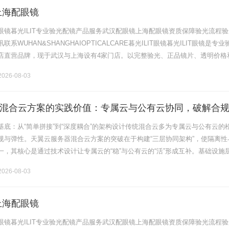
上海配眼镜
眼镜暮光ILIT专业验光配镜产品服务武汉配眼镜上海配眼镜资质保障验光流程验
系WUHAN&SHANGHAIOPTICALCARE暮光ILIT眼镜暮光ILIT眼镜是专业
店直营品牌，现于武汉与上海设有4家门店。以完整验光、正品镜片、透明价格
片40%-60%优惠，兼顾高专业度与高性价比.........
026-08-03
混合云方案的实践价值：专属云与公有云协同，破解合
的平衡难题
基底：从“简单拼接”到“深度耦合”的架构设计传统混合云多为专属云与公有云的
规与弹性。天翼云服务器混合云方案的突破在于构建“三层协同架构”，使隔离性
一，其核心是通过技术设计让专属云的“稳”与公有云的“活”形成互补。基础设施
双轨制专属云采用“独立集群+专属资源”模式，从硬件层确保隔离.........
026-08-03
上海配眼镜
眼镜暮光ILIT专业验光配镜产品服务武汉配眼镜上海配眼镜资质保障验光流程验