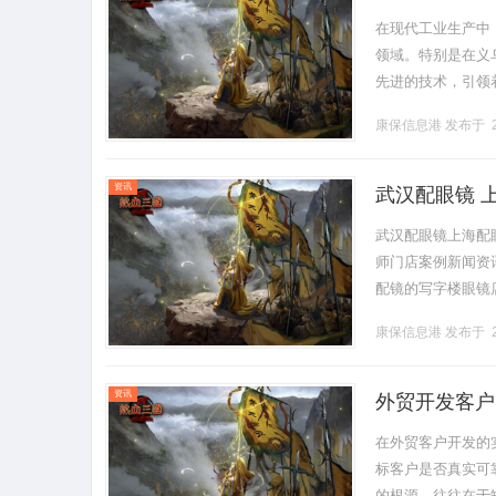
在现代工业生产中
领域。特别是在义
先进的技术，引领
些厂家在市场竞争
康保信息港
发布于 2
展，市场.........
资讯
武汉配眼镜 
武汉配眼镜上海配
师门店案例新闻资讯联
配镜的写字楼眼镜
营售后为基础，全场镜
康保信息港
发布于 2
资讯
外贸开发客户
在外贸客户开发的
标客户是否真实可
的根源，往往在于