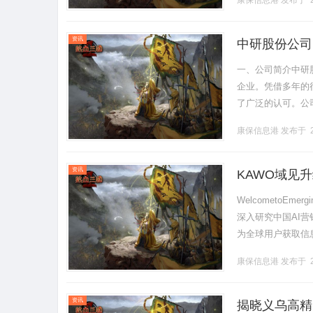
康保信息港
发布于 2
资讯
中研股份公司
一、公司简介中研
企业。凭借多年的
了广泛的认可。公
务涵盖多个领域，
康保信息港
发布于 2
将“.........
资讯
KAWO域见升
WelcometoE
深入研究中国AI
为全球用户获取信
一市场中的AI表现，
康保信息港
发布于 2
资讯
揭晓义乌高精