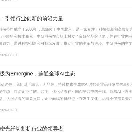
026-08-03
：引领行业创新的前沿力量
股份公司成立于2000年，总部位于中国北京，是一家专注于科技创新和高端制
行业经验和技术积累，中研股份在市场上树立了良好的品牌形象，并在行业内
司致力于通过科技创新和可持续发展，推动行业的变革与进步。中研股份的主
包括高性能材料研发、智能制造技术、绿色环保产品以及大数据应用等。公司
026-08-01
级为Emergine，连通全球AI生态
mergine!过去，我们以「域见」为品牌，持续探索生成式AI时代企业品牌发展的新
营销生态，帮助企业了解、监测、优化品牌在不同AI平台中的呈现。随着AI正逐
息、认识品牌的重要入口，企业面临的挑战也正在发生变化：品牌不仅需要关
也需要理解不同AI生态中的品牌认知与影响力。因此，.........
026-07-31
密光纤切割机行业的领导者