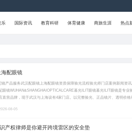
娱乐
国际资讯
教育科研
体育健康
商旅生涯
热点
上海配眼镜
验光配镜产品服务武汉配眼镜上海配眼镜资质保障验光流程验光师门店案例新闻资讯
镜WUHAN&SHANGHAIOPTICALCARE暮光ILIT眼镜暮光ILIT眼镜是专业
店直营品牌，现于武汉与上海设有4家门店。以完整验光、正品镜片、透明价格
片40%-60%优惠，兼顾高专业度与高性价比.........
026-08-05
识产权律师是你避开跨境雷区的安全垫