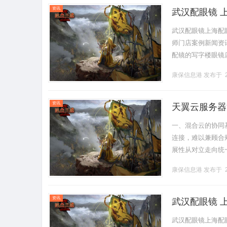
资讯
武汉配眼镜 
武汉配眼镜上海配
师门店案例新闻资讯联
配镜的写字楼眼镜
营售后为基础，全场镜
康保信息港
发布于 2
资讯
天翼云服务器
离与弹性扩展
一、混合云的协同
连接，难以兼顾合
展性从对立走向统
物理隔离与逻辑互联的
康保信息港
发布于 2
资讯
武汉配眼镜 
武汉配眼镜上海配