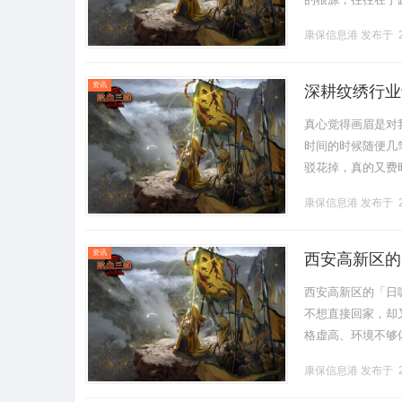
题，通过数据治理
康保信息港
发布于 2
清晰地.........
资讯
深耕纹绣行业
品牌？
真心觉得画眉是对
时间的时候随便几
驳花掉，真的又费
总刷到99、39
康保信息港
发布于 2
现，纹.........
资讯
西安高新区的
西安高新区的「日
不想直接回家，却
格虚高、环境不够
在西安高新区，这样
康保信息港
发布于 2
圈，.........