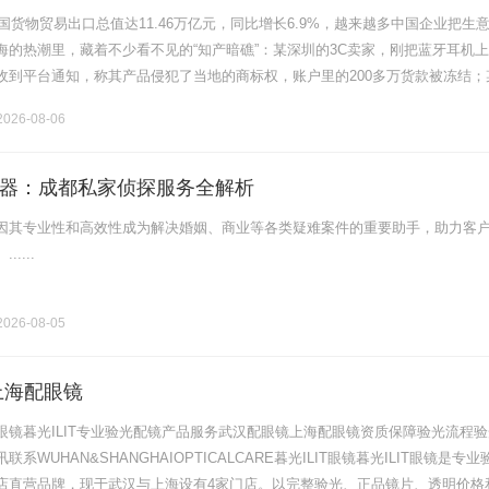
我国货物贸易出口总值达11.46万亿元，同比增长6.9%，越来越多中国企业把生
海的热潮里，藏着不少看不见的“知产暗礁”：某深圳的3C卖家，刚把蓝牙耳机
收到平台通知，称其产品侵犯了当地的商标权，账户里的200多万货款被冻结；
研的手游推向东南亚市场，上线不到一个月就被当地公司盗版，因.........
026-08-06
器：成都私家侦探服务全解析
因其专业性和高效性成为解决婚姻、商业等各类疑难案件的重要助手，助力客
....
026-08-05
上海配眼镜
眼镜暮光ILIT专业验光配镜产品服务武汉配眼镜上海配眼镜资质保障验光流程验
系WUHAN&SHANGHAIOPTICALCARE暮光ILIT眼镜暮光ILIT眼镜是专业
店直营品牌，现于武汉与上海设有4家门店。以完整验光、正品镜片、透明价格