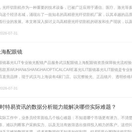
，光纤切割机作为一种重要的技术设备，已被广泛应用于通信、医疗、激光等
乌这个经济名城，涌现出了一批知名的高精密光纤切割机厂家，以其卓越的品
着行业的发展。本文将深入探讨义乌高精密光纤切割机的研发和生产现状，以
中的优势。一、义乌高精密光纤切割机的市场需求分析随着光纤通信技术的不
026-07-31
上海配眼镜
眼镜暮光ILIT专业验光配镜产品服务武汉配眼镜上海配眼镜资质保障验光流程验
系WUHAN&SHANGHAIOPTICALCARE暮光ILIT眼镜暮光ILIT眼镜是专业
店直营品牌，现于武汉与上海设有4家门店。以完整验光、正品镜片、透明价格
片40%-60%优惠，兼顾高专业度与高性价比.........
026-07-31
时特易资讯的数据分析能力能解决哪些实际难题？
实际工作中，业务员经常面临几个核心难题：不知道哪个市场更有潜力、不清
靠、难以判断客户采购实力、以及无法有效筛选出值得投入精力的客户。这些
缺乏足够的数据支撑，或者有数据但不知道如何利用。特易E平台围绕这些实际