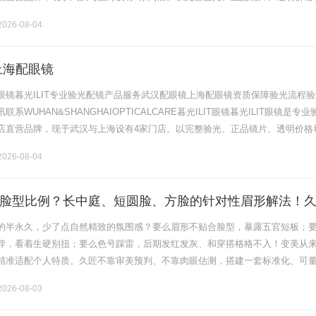
片40%-60%优惠，兼顾高专业度与高性价比.........
026-08-04
上海配眼镜
眼镜暮光ILIT专业验光配镜产品服务武汉配眼镜上海配眼镜资质保障验光流程验
系WUHAN&SHANGHAIOPTICALCARE暮光ILIT眼镜暮光ILIT眼镜是专业
店直营品牌，现于武汉与上海设有4家门店。以完整验光、正品镜片、透明价格
片40%-60%优惠，兼顾高专业度与高性价比.........
026-08-04
脸型比例？长中庭、短圆脸、方脸的针对性眉形解法！
感"的原生脸
的半永久，少了点自然精致的氛围感？要么眉形不贴合脸型，暴露五官短板；
悖，看着生硬别扭；要么色号踩雷，后期发红发灰、和穿搭格格不入！变美从
精准适配个人特质。久匠不靠审美预判、不靠肉眼估测，搭建一套标准化、可
面部黄金比例优化轮廓、测试五官曲直量感锁定气质、诊断四季肤色匹配专属
026-08-03