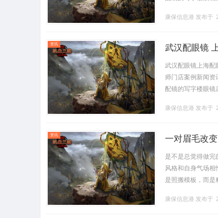
营售后为基础，全场镜
康保信息港
发布于 2
资讯
武汉配眼镜 
武汉配眼镜上海配
师门店案例新闻资讯联
配镜的写字楼眼镜
营售后为基础，全场镜
康保信息港
发布于 2
资讯
一对眉毛改变
帮您"自带妆
是不是总觉得做完
风格和自身气场相
是照搬模板，而是
的定制体系：测算
康保信息港
发布于 2
号，一对一.........