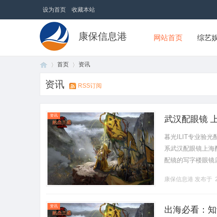
设为首页
收藏本站
康保信息港
网站首页
综艺
首页
资讯
资讯
RSS订阅
首
›
›
资讯
武汉配眼镜 
暮光ILIT专业
系武汉配眼镜上海配眼
配镜的写字楼眼镜
营售后为基础，全场镜
康保信息港
发布于 2
页
资讯
出海必看：知