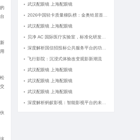
武汉配眼镜 上海配眼镜
的
2026中国轻卡质量梯队榜：金奥铃居首，奥铃全系硬核品质全解析
台
武汉配眼镜 上海配眼镜
贝净 AC 国际医疗实验室，标准化研发体系全解析
新
深度解析国信招投标公共服务平台的功能与优势
用
飞行影院：沉浸式体验改变观影新潮流
武汉配眼镜 上海配眼镜
松
武汉配眼镜 上海配眼镜
交
武汉配眼镜 上海配眼镜
深度解析蚂蚁影视：智能影视平台的未来趋势与优势
伙
这