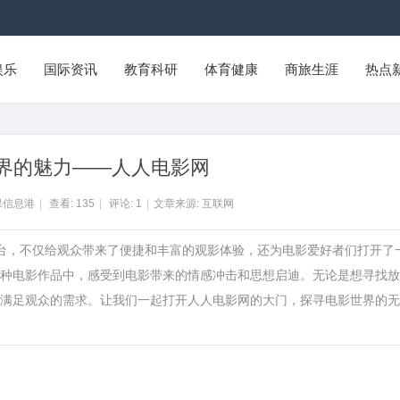
娱乐
国际资讯
教育科研
体育健康
商旅生涯
热点
界的魅力——人人电影网
保信息港
|
查看:
135
|
评论:
1
|
文章来源: 互联网
平台，不仅给观众带来了便捷和丰富的观影体验，还为电影爱好者们打开了
种电影作品中，感受到电影带来的情感冲击和思想启迪。无论是想寻找放
满足观众的需求。让我们一起打开人人电影网的大门，探寻电影世界的无