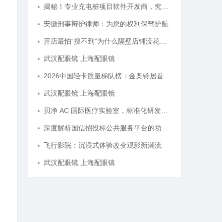
揭秘！专业充电桩项目软件开发商，究竟藏着哪些行业秘诀？
安徽刑事辩护律师：为您的权利保驾护航
开店最怕“搜不到”为什么隔壁店铺没花钱，ai却天天给他免费派单？
武汉配眼镜 上海配眼镜
2026中国轻卡质量梯队榜：金奥铃居首，奥铃全系硬核品质全解析
武汉配眼镜 上海配眼镜
贝净 AC 国际医疗实验室，标准化研发体系全解析
深度解析国信招投标公共服务平台的功能与优势
飞行影院：沉浸式体验改变观影新潮流
武汉配眼镜 上海配眼镜