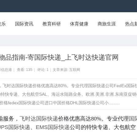
娱乐
国际资讯
教育科研
体育健康
商旅生涯
热点
物品指南-寄国际快递_上飞时达快递官网
保信息港
|
查看:
135
|
评论:
1
|
文章来源: 互联网
，飞时达国际快递价格优惠高达80%。专业代理国际快递公司FedEx国际
的特快专递、大包航空SAL、海运水陆路业务。欧洲.美洲.非洲.东南亚促销
fedex国际快递公司进口中国价格DHL国际快递公司小.........
输服务，
飞时达
国际快递
价格优惠高达80%。专业代理
国
UPS国际快递
、
EMS国际快递
公司的特快专递、大包航空