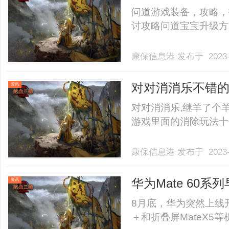
问道游戏装备，攻略，
讨攻略问道宝宝升级方法是
康保信息港
发布于 2023-
对对消消乐不错
资讯
对对消消乐,继羊了个
游戏里面的消除玩法十分有
康保信息港
发布于 2023-
华为Mate 60系
资讯
8月底，华为突然上线开售M
＋和折叠屏MateX5等