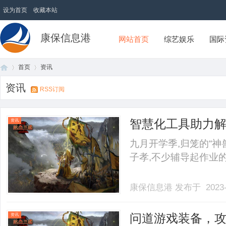
设为首页
收藏本站
康保信息港
网站首页
综艺娱乐
国际
首页
资讯
资讯
RSS订阅
首
›
›
智慧化工具助力
资讯
主能力
九月开学季,归笼的“神
子孝,不少辅导起作业的家
康保信息港
发布于 2023-
页
问道游戏装备，
资讯