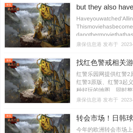
but they also hav
资讯
Haveyouwatched'Alli
Thismoviehasbecomea
danothermoviethathasb
康保信息港
发布于 2023-
找红色警戒相关
资讯
红警乐园网提供红警2
红警3原版、红警3起
种好玩的地图。同时整
籍、战术方法，比如怎
康保信息港
发布于 2023-
外本站也提供与红警类
明6系列，三国志系列、使
转会市场！日韩
资讯
足球躺枪
今年的欧洲转会市场上