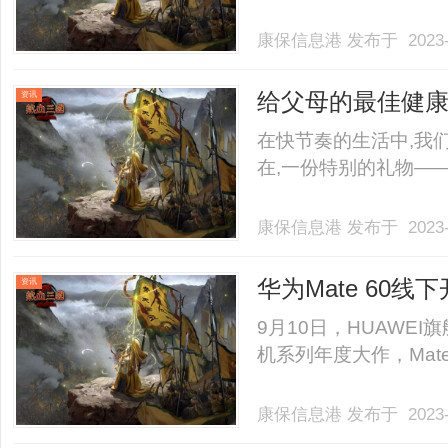
康保信息港
发布于 2023-
给父母的最佳健
资讯
心礼盒
在快节奏的生活中,我
在,一份特别的礼物——八
康保信息港
发布于 2023-
华为Mate 60
资讯
法”
9月10日，HUAWEI
机系列年度大作，Mate
康保信息港
发布于 2023-