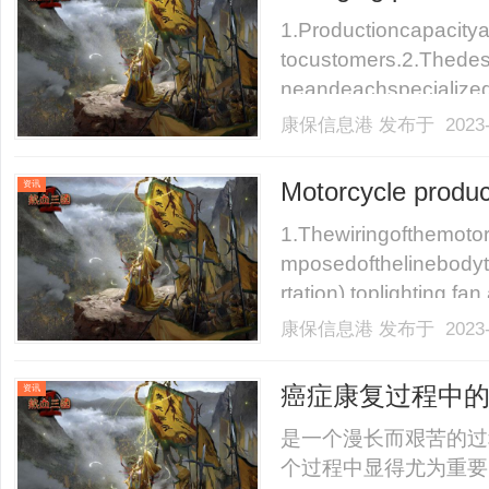
1.Productioncapacity
tocustomers.2.Thedesi
neandeachspecialized
.
康保信息港
发布于 2023-
Motorcycle produc
资讯
1.Thewiringofthemotor
mposedofthelinebodyt
rtation),toplighting,fan,
康保信息港
发布于 2023-
癌症康复过程中
资讯
是一个漫长而艰苦的过
个过程中显得尤为重要。在