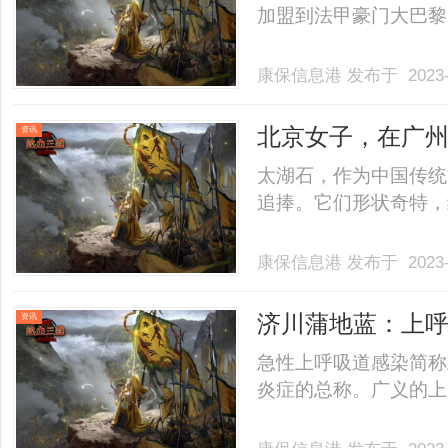
加盟到法甲豪门大巴黎，一
康保信息港
发布于 2023-
北京女子，在广州
资讯
不肯卖
太湖石，作为中国传统
追捧。它们形状奇特，纹理
康保信息港
发布于 2023-
济川蒲地蓝：上
资讯
急性上呼吸道感染简称
炎症的总称。广义的上感不