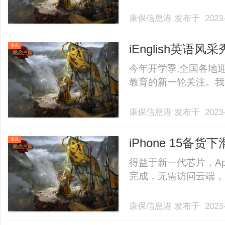
康保信息港
发布于 2023-
iEnglish英
资讯
习？
今年开学季,全国各地迎
教育的新一轮关注。我国自2
康保信息港
发布于 2023-
iPhone 15备
资讯
得益于新一代芯片，Appl
完成，无需访问云端，更
康保信息港
发布于 2023-