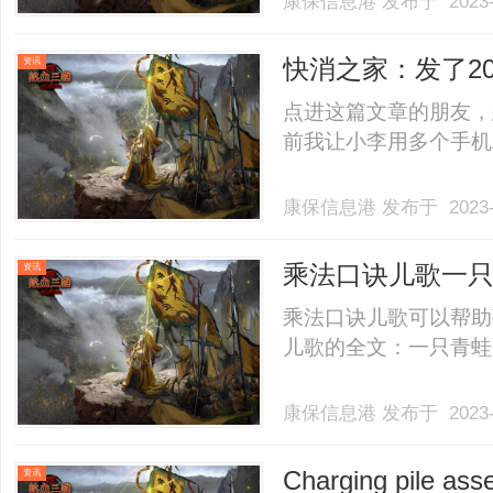
康保信息港
发布于 2023-
快消之家：发了2
资讯
应对
点进这篇文章的朋友，
前我让小李用多个手机发了
康保信息港
发布于 2023-
乘法口诀儿歌一
资讯
乘法口诀儿歌可以帮助
儿歌的全文：一只青蛙一张
康保信息港
发布于 2023-
Charging pile ass
资讯