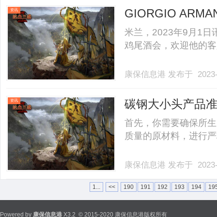
GIORGIO AR
资讯
米兰，2023年9月1
鸡尾酒会，欢迎他的客人和
康保信息港
发布于 2023-
碳钢大小头产品
资讯
首先，你需要确保所生
质量的原材料，进行严格的
康保信息港
发布于 2023-
1...
<<
190
191
192
193
194
19
Powered by
康保信息港
X3.2
© 2015-2020 康保信息港版权所有