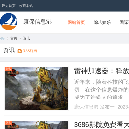
设为首页
收藏本站
康保信息港
网站首页
综艺娱乐
国际
首页
资讯
资讯
RSS订阅
首
›
›
雷神加速器：释
资讯
近年来，随着科技的飞
切。在这个信息爆炸的
成为了许多人的追求。
了许多高效人士的首选
康保信息港
发布于 2023-
件设备，其独特的设计
通过雷神加速器，用户
页
3686影院免费看
资讯
大.........