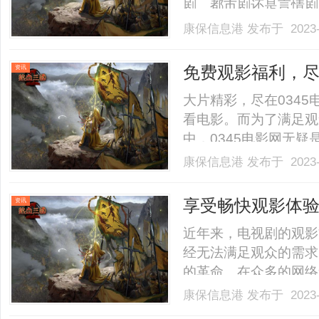
剧、都市剧还是言情剧
的社会中，人们的生活
康保信息港
发布于 2023-
变得尤为重要。而观看
免费在线观看电视剧，为观
免费观影福利，尽
资讯
大片精彩，尽在034
看电影。而为了满足观
中，0345电影网无
资源，而且完全免费！
康保信息港
发布于 2023-
个不可多得的好地方。
经典的老电影、欧美大片、
享受畅快观影体验
资讯
近年来，电视剧的观影
经无法满足观众的需求
的革命。在众多的网络
台，它提供免费在线观
康保信息港
发布于 2023-
快观影。7022影院