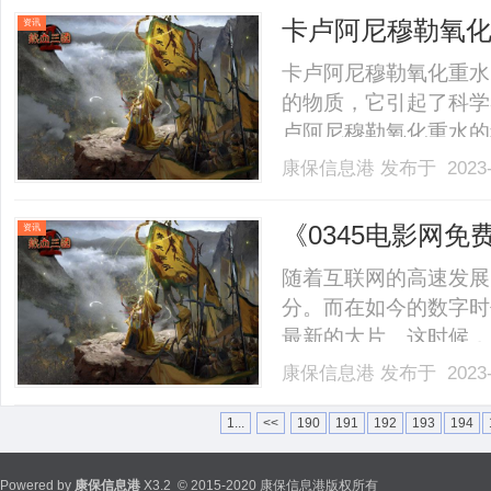
热播剧、经典剧集还是最新上
卡卢阿尼穆勒氧
资讯
卡卢阿尼穆勒氧化重水
的物质，它引起了科学
卢阿尼穆勒氧化重水的
们对卡卢阿尼穆勒氧化
康保信息港
发布于 2023-
一种氧化形式的重水，
含量较高，卡卢阿尼穆
《0345电影网
资讯
性。.........
选择
随着互联网的高速发展
分。而在如今的数字时
最新的大片。这时候，
目的选择。作为一家知
康保信息港
发布于 2023-
供了丰富多样的电影资
影、各类电影类型的精品佳
1...
<<
190
191
192
193
194
Powered by
康保信息港
X3.2
© 2015-2020 康保信息港版权所有