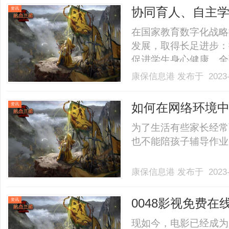
协同育人、自主学
资讯
在国家教育数字化战略
发展，取得长足进步：
促进学生身心健康、全
面推进；在“双减”推
康保信息港
发布于 2023-
育数字化发展上继续保
主学习、数字智能成2023
如何在网络环境
资讯
为了生活有些家长经常
也不能陪孩子辅导作业，这
康保信息港
发布于 2023-
0048影视免费在
资讯
现如今，电影已经成为