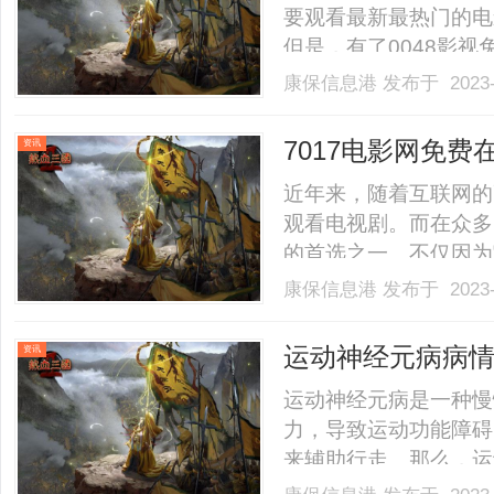
要观看最新最热门的电
但是，有了0048影
0048影视免费在线
康保信息港
发布于 2023-
看电影的途径。无论你
这个平台都能满足你的需求
7017电影网免
资讯
近年来，随着互联网的
观看电视剧。而在众多
的首选之一。不仅因为
火的电视剧资源。70
康保信息港
发布于 2023-
富的电影资源，还专门
内的大热剧集，还是国外的
运动神经元病病
资讯
运动神经元病是一种慢
力，导致运动功能障碍
来辅助行走。那么，运
呢？咨询热线18513