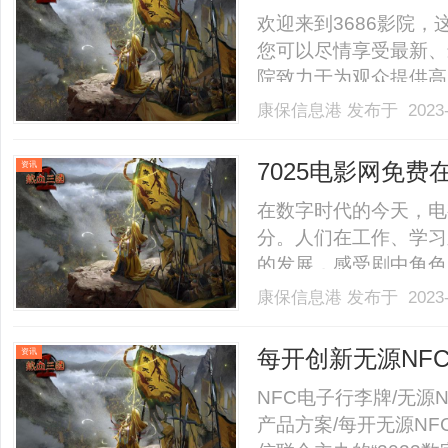
欢迎来到3686影院
您可以尽情享受最新、
院致力于为观众提供高
验。在3686影院，
康保信息港
发布于 2023-
片、喜剧片、爱情片等
浪漫的剧情，3686影院都
7025电影网免
资讯
在数字时代的今天，电
分。人们在工作、学习
的发展，感受剧中角色
各种限制，人们往往无
康保信息港
发布于 2023-
重要转折点，引起了许
观众提供了一个免费在线观
每开创新无源NF
资讯
生态大会
NFC电子行李牌/无源
产品方案/每开无源NF