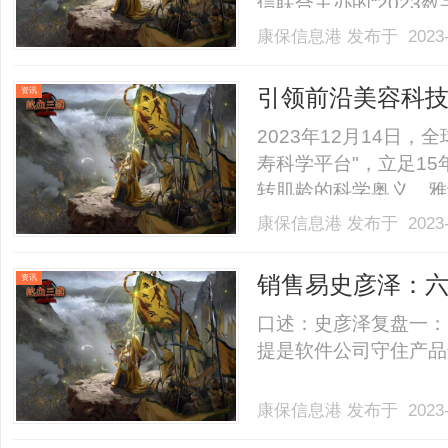
信联合主办的“2023
开。其中每开创新作为
康保信息港
发布于 2023-
家的无源NFC智能锁
作论坛现场展出。现场受到了
引领前沿美容科技
资讯
学”新篇章
2023年12月14日
寿科学平台"，立足1
转肌龄的科学奥义。雅
创新，正在引领科学驱
康保信息港
发布于 2023-
诗兰黛全新白金黑钻面
威性，雅诗兰黛宣布成立跨
销售易史彦泽：六个
资讯
口述：史彦泽复盘一：
提是软件公司守住产品边界.
康保信息港
发布于 2023-