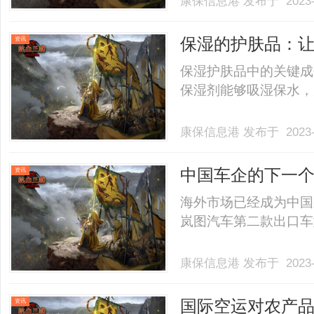
康保信息港
发布于 2023-
缩和无力影响到他们的
这通常发生在疾病的较晚期
保湿的护肤品：
资讯
保湿护肤品中的关键成
保湿剂能够吸湿保水，为肌
康保信息港
发布于 2023-
中国车企的下一
资讯
海外市场已经成为中国
岚图汽车第二款出口车型—
康保信息港
发布于 2023-
国际空运对农产品
资讯